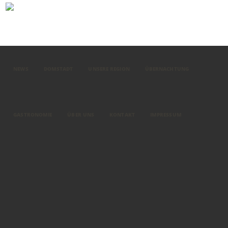
NEWS
DOMSTADT
UNSERE REGION
ÜBERNACHTUNG
GASTRONOMIE
ÜBER UNS
KONTAKT
IMPRESSUM